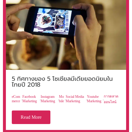
5 ทิศทางของ 5 โซเชียลมีเดียยอดนิยมใน
ไทยปี 2018
การตลาด
eCom
Facebook
Instagram
Mo
Social Media
Youtube
,
,
,
,
,
,
merce
Marketing
Marketing
bile
Marketing
Marketing
ออนไลน์
Read More