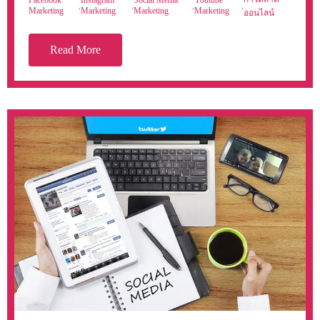
Facebook
Instagram
Social Media
Youtube
,
,
,
,
Marketing
Marketing
Marketing
Marketing
ออนไลน์
Read More