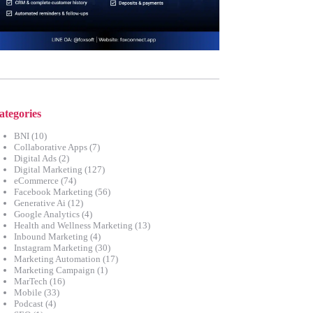
ategories
BNI
(10)
Collaborative Apps
(7)
Digital Ads
(2)
Digital Marketing
(127)
eCommerce
(74)
Facebook Marketing
(56)
Generative Ai
(12)
Google Analytics
(4)
Health and Wellness Marketing
(13)
Inbound Marketing
(4)
Instagram Marketing
(30)
Marketing Automation
(17)
Marketing Campaign
(1)
MarTech
(16)
Mobile
(33)
Podcast
(4)