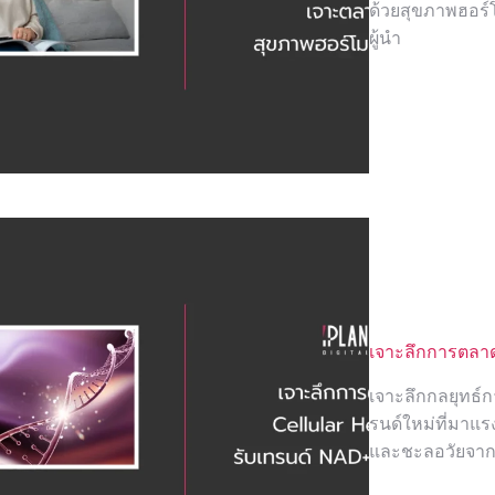
ด้วยสุขภาพฮอร์โ
ผู้นำ
เจาะลึกการตลาด
เจาะลึกกลยุทธ์
รนด์ใหม่ที่มาแร
และชะลอวัยจาก