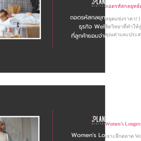
ถอดรหัสกลยุทธ์ตั
หยุดแข่งราคา! I
จิตวิทยาที่ทำให้
คุณค่าและประสบ
Women’s Longev
เจาะลึกตลาด Wom