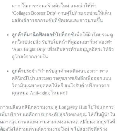
มาก ในการซ่อมสร้างผิวใหม่ แนะนำให้ทำ
‘Collagen Booster Drip’ ควบคู่ไปด้วย จะช่วยให้เห็น
ผลลัพธ์การยกกระชับที่ชัดเจนและยาวนานขึ้น
ลูกค้าที่มาฉีดฟิลเลอร์/โบท็อกซ์
เพื่อให้ผิวโดยรวมดู
สดใสเปล่งปลั่ง รับกับใบหน้าที่ดูอ่อนเยาว์ลง ลองทำ
‘Aura Bright Drip’ เพื่อเติมสารต้านอนุมูลอิสระให้ผิว
ดูโกลว์จากภายใน
ลูกค้าประจ
ำ “สำหรับลูกค้าคนพิเศษของเรา ทาง
คลินิกมีโปรแกรมตรวจสุขภาพเชิงลึกเพื่อออกแบบ
วิตามินเฉพาะบุคคลให้ฟรี สนใจรับคำปรึกษาจาก
คุณหมอ Anti-aging ไหมคะ?
การเปลี่ยนคลินิกความงาม สู่ Longevity Hub ไม่ใช่แค่การ
เพิ่มบริการ แต่คือการยกระดับธุรกิจของคุณ ให้เป็นผู้นำใน
ตลาดสุขภาพและความงามแห่งอนาคต เปลี่ยนจากธุรกิจที่
ต้องวิ่งไล่ตามเทรนด์ความงามใหม่ ๆ ไปสู่ธุรกิจที่สร้าง