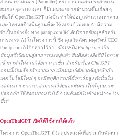
ส่วนพารามิเตอร์ (Paramiter) หรือจำนวนเส้นประสาทใน
สมอง OpenThaiGPT ก็มีแผนจะขยายจำนวนขึ้นเรื่อย ๆ
เพื่อให้ OpenThaiGPT เก่งขึ้น ทำให้ข้อมูลจำนวนมหาศาล
และโครงสร้างพื้นฐานที่จะใช้เทรนด์โมเดล AI มีความ
จำเป็นอย่างยิ่ง ทาง pantip.com จึงได้บริจาคข้อมูลสำหรับ
การเทรน AI ในโครงการนี้ ซึ่ง คุณวันฉัตร ผดุงรัตน์ CEO
Pantip.com ก็ได้กล่าวไว้ว่า
“ข้อมูลใน Pantip.com เป็น
ข้อมูลที่เปิดเผยสู่สาธารณะอยู่แล้ว ยินดีอย่างยิ่งที่มีโอกาส
เข้ามาทำให้งานวิจัยสะดวกขึ้น สำหรับเรื่อง ChatGPT
ตอนนี้เป็นเรื่องท้าทายมาก เมื่อมนุษย์ต้องเผชิญหน้ากับ
เทคโนโลยีใหม่ ๆ จะมีพฤติกรรมที่ตั้งการ์ดสูง ดังนั้นใน
เฟสแรก ๆ หากเราสามารถวิจัยและพัฒนาให้มีคุณภาพ
ปลอดภัย ให้สังคมยอมรับได้ การเดินต่อไปข้างหน้าจะง่าย
ขึ้น”
OpenThaiGPT เปิดให้ใช้งานได้แล้ว
โครงการ OpenThaiGPT มีวัตถุประสงค์เพื่อร่วมกันพัฒนา