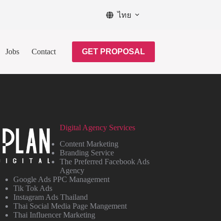
ไทย
Jobs
Contact
GET PROPOSAL
Digital Agency Services
Content Marketing
Branding Service
The Preferred Facebook Ads
Agency
Google Ads PPC Management
Tik Tok Ads
Instagram Ads Thailand
Thai Social Media Page Mangement
Thai Influencer Marketing