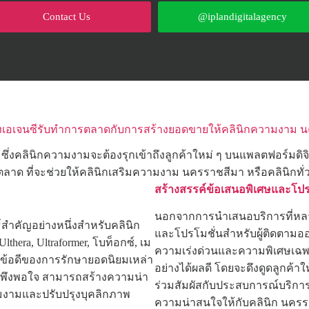
Contact Us
@iplandigitalagency
อเจนซีรับทำการตลาดกับการสร้างยอดขายให้คลินิกความงาม 
ูง ซึ่งคลินิกความงามจะต้องรุกเข้าถึงลูกค้าใหม่ ๆ บนแพลตฟอร์มด
 ที่จะช่วยให้คลินิกเสริมความงาม นครราชสีมา หรือคลินิกทั่
สร้างสรรค์ข้อเสนอพิเศษและโปร
นอกจากการนำเสนอบริการที่หลาก
สำคัญอย่างหนึ่งสำหรับคลินิก
และโปรโมชั่นสำหรับผู้ติดตามออน
era, Ultraformer, โบท็อกซ์, เม
ความเร่งด่วนและความพิเศษเฉพาะ
ึงข้อดีของการรักษายอดนิยมเหล่า
อย่างได้ผลดี โดยจะดึงดูดลูกค้
ที่พึงพอใจ สามารถสร้างความน่า
ร่วมสัมผัสกับประสบการณ์บริกา
ความงามและปรับปรุงบุคลิกภาพ
ความน่าสนใจให้กับคลินิก นครรา