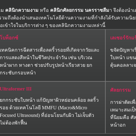
งาม
คลินิกความงาม
หรือ
คลินิกศัลยกรรม นครราชสีม
า จึงต้องนำ
 รวมถึงต้องนำเสนอเทคโนโลยีด้านความงามที่กำลังได้รับความนิ
ือเข้าใจในบริการต่าง ๆ ของคลินิกความงามเหล่านี้
โบท็อกซ์
เลเซอร์รักแร
เทคนิคการฉีดสารเพื่อลดริ้วรอยที่เกิดจากวัยและ
ขจัดปัญหาเร
การแสดงสีหน้าในชีวิตประจำวัน เช่น บริเวณ
ใบหน้า แขนข
หน้าผาก หางตา ช่วยปรับรูปหน้าเรียวสวย ยก
ตุ้นคอลลาเ
กระชับกรอบหน้า
Ultraformer III
ศัลยกรรม
ยกกระชับใบหน้า แก้ปัญหาผิวหย่อนคล้อย ลดริ้ว
การผ่าตัดเพื
รอย ด้วยเทคโนโลยี MMFU (Macro&Micro
เหมาะสมเป็น
Focused Ultrasound) ที่อ่อนโยนกับผิว ไม่เจ็บตัว
ที่นิยมคือ 
ไม่ต้องพักฟื้น
หน้าอก