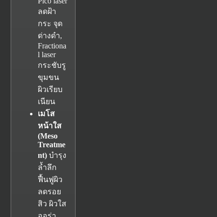
Pico laser
ลดฝ้า
กระ จุด
ด่างดำ,
Fractiona
l laser
กระชับรู
ขุมขน
ผิวเรียบ
เนียน
เมโส
หน้าใส
(
Meso
Treatme
nt)
บำรุง
ล้ำลึก
ฟื้นฟูผิว
ลดรอย
สิว ผิวใส
ออร่า