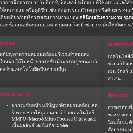
ฉีดสารอย่าง โบท็อกซ์, ฟิลเลอร์ หรือแบบที่ใช้เทคโนโลยีล้ำสมัยอย
วลให้เหมาะสม หรือดูดีขึ้น เช่น ศัลยกรรมเสริมจมูก หรือศัลยกรรมเ
ะเอียดเกี่ยวกับบริการเสริมความงามของ
คลินิกเสริมความงาม ชุม
ะข้อเสนอพิเศษแบบเฉพาะบุคคล ก็จะยิ่งช่วยกระตุ้นให้เกิดการต
Ulthera
เลเซอร์รักแร
แก้ปัญหาความหย่อนคล้อยบริเวณลำคอและ
เทคโนโลยีกำ
ใบหน้า ให้ใบหน้ายกกระชับ ผิวพรรณดูอ่อนเยาว์
ช่วยแก้ปัญห
ลง ด้วยเทคโนโลยีคลื่นความถี่สูง
เช่น รักแร้
ลาเจน
Ultraformer III
ศัลยกรรม
ยกกระชับหน้า แก้ปัญหาผิวหย่อนคล้อย ลด
การผ่าตัดเพื
ริ้วรอย ช่วยให้ดูอ่อนเยาว์ ด้วยเทคโนโลยี
ของร่างกาย
MMFU (Macro&Micro Focused Ultrasound)
นิยมก็เช่น 
เห็นผลลัพธ์โดยไม่ต้องผ่าตัด
ศัลยกรรมห