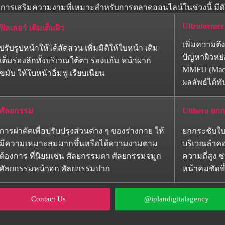
ริการเสริมความงามที่เหมาะสำหรับการตลาดออนไลน์ในช่วงนี้ มีดัง
Ultraformer 
ฟิลเลอร์ เติมเต็มผิว
เพิ่มความตึ
ปรับรูปหน้าให้ได้สัดส่วน เพิ่มมิติให้ใบหน้า เติม
ปัญหาผิวหย
เต็มร่องลึกทั้งบริเวณใต้ตา ร่องแก้ม หน้าผาก
MMFU (Macro
ขมับ ให้ใบหน้าอิ่มฟู เรียบเนียน
ผลลัพธ์ได้ทั
ศัลยกรรม
Ulthera ยกก
การผ่าตัดเพื่อปรับปรุงส่วนต่าง ๆ ของร่างกาย ให้
ยกกระชับใบ
มีความเหมาะสมมากขึ้นหรือได้ความงามตาม
บริเวณลำคอ
ต้องการ ที่นิยมเช่น ศัลยกรรมตา ศัลยกรรมจมูก
ความถี่สูง ช
ศัลยกรรมหน้าอก ศัลยกรรมปาก
หน้าคมชัดขึ
Contact Us
@iplandigitalagency