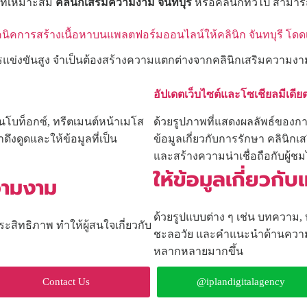
ที่เหมาะสม
คลินิกเสริมความงาม จันทบุรี
หรือคลินิกทั่วไป สามาร
นิคการสร้างเนื้อหาบนแพลตฟอร์มออนไลน์ให้คลินิก จันทบุรี โดด
การแข่งขันสูง จำเป็นต้องสร้างความแตกต่างจากคลินิกเสริมความงามท
อัปเดตเว็บไซต์และโซเชียลมีเดียต่
มันโบท็อกซ์, ทรีตเมนต์หน้าเมโส
ด้วยรูปภาพที่แสดงผลลัพธ์ของกา
ึงดูดและให้ข้อมูลที่เป็น
ข้อมูลเกี่ยวกับการรักษา คลินิกเ
และสร้างความน่าเชื่อถือกับผู้ชม
ให้ข้อมูลเกี่ยวก
ความงาม
ด้วยรูปแบบต่าง ๆ เช่น บทความ, บล
ระสิทธิภาพ ทำให้ผู้สนใจเกี่ยวกับ
ชะลอวัย และคำแนะนำด้านความงาม 
หลากหลายมากขึ้น
Contact Us
@iplandigitalagency